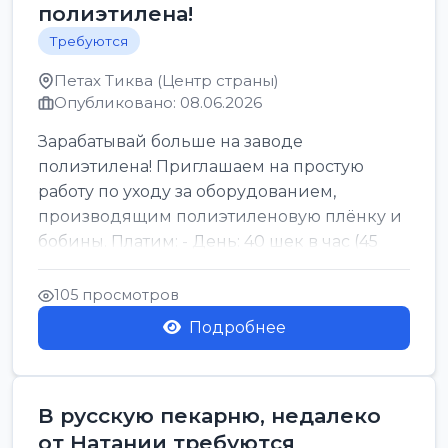
полиэтилена!
Требуются
Петах Тиква (Центр страны)
Опубликовано: 08.06.2026
Зарабатывай больше на заводе
полиэтилена! Приглашаем на простую
работу по уходу за оборудованием,
производящим полиэтиленовую плёнку и
бобины. Платим: - День: 40 шек в час (45
для синих бумаг и виз) -...
105 просмотров
Подробнее
В русскую пекарню, недалеко
от Натании требуются