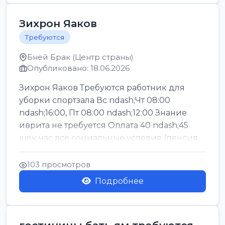
Зихрон Яаков
Требуются
Бней Брак (Центр страны)
Опубликовано: 18.06.2026
Зихрон Яаков Требуются работник для
уборки спортзала Вс ndash;Чт 08:00
ndash;16:00, Пт 08:00 ndash;12:00 Знание
иврита не требуется Оплата 40 ndash;45
шек час все социальные условия (пенсия,
керен ишт...
103 просмотров
Подробнее