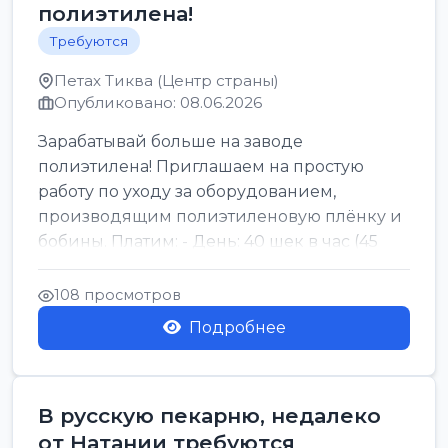
полиэтилена!
Требуются
Петах Тиква (Центр страны)
Опубликовано: 08.06.2026
Зарабатывай больше на заводе
полиэтилена! Приглашаем на простую
работу по уходу за оборудованием,
производящим полиэтиленовую плёнку и
бобины. Платим: - День: 40 шек в час (45
для синих бумаг и виз) -...
108 просмотров
Подробнее
В русскую пекарню, недалеко
от Натании требуются