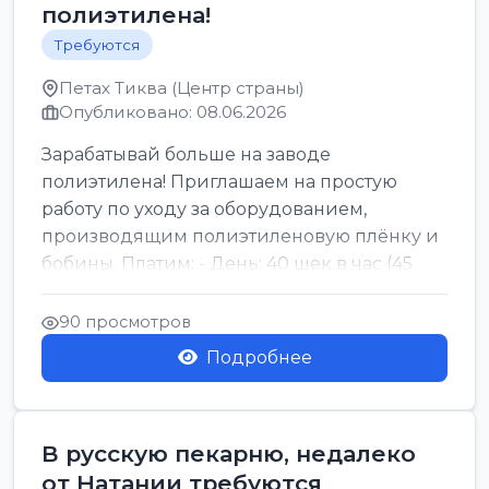
полиэтилена!
Требуются
Петах Тиква (Центр страны)
Опубликовано: 08.06.2026
Зарабатывай больше на заводе
полиэтилена! Приглашаем на простую
работу по уходу за оборудованием,
производящим полиэтиленовую плёнку и
бобины. Платим: - День: 40 шек в час (45
для синих бумаг и виз) -...
90 просмотров
Подробнее
В русскую пекарню, недалеко
от Натании требуются