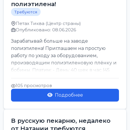
полиэтилена!
Требуются
Петах Тиква (Центр страны)
Опубликовано: 08.06.2026
Зарабатывай больше на заводе
полиэтилена! Приглашаем на простую
работу по уходу за оборудованием,
производящим полиэтиленовую плёнку и
бобины. Платим: - День: 40 шек в час (45
для синих бумаг и виз) -...
105 просмотров
Подробнее
В русскую пекарню, недалеко
от Натании требуются