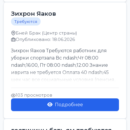
Зихрон Яаков
Требуются
Бней Брак (Центр страны)
Опубликовано: 18.06.2026
Зихрон Яаков Требуются работник для
уборки спортзала Вс ndash;Чт 08:00
ndash;16:00, Пт 08:00 ndash;12:00 Знание
иврита не требуется Оплата 40 ndash;45
шек час все социальные условия (пенсия,
керен ишт...
103 просмотров
Подробнее