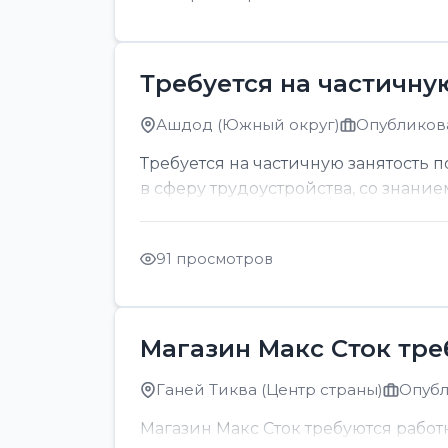
Требуется на частичну
Ашдод (Южный округ)
Опубликова
Требуется на частичную занятость 
в сферу трудоустройства, со знание
91 просмотров
Магазин Макс Сток тр
Ганей Тиква (Центр страны)
Опубл
Магазин Макс Сток требуются рабо