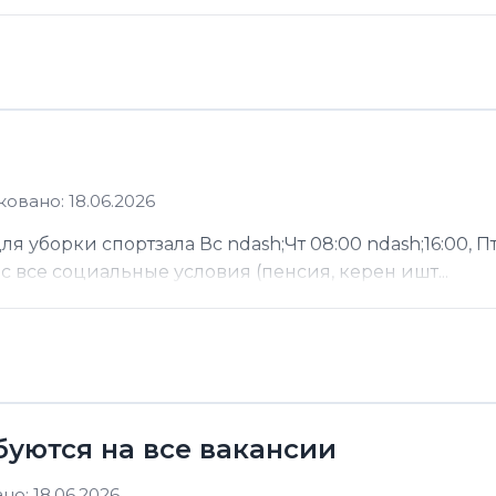
овано: 18.06.2026
 уборки спортзала Вс ndash;Чт 08:00 ndash;16:00, Пт
ас все социальные условия (пенсия, керен ишт...
буются на все вакансии
о: 18.06.2026