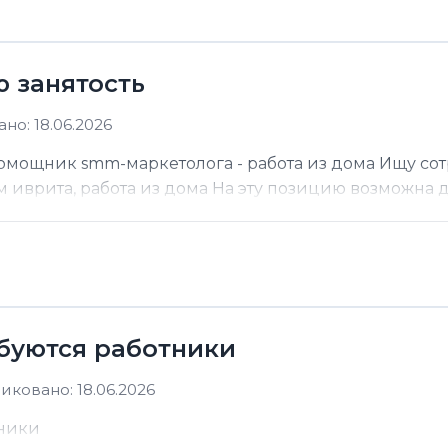
ю занятость
но: 18.06.2026
помощник smm-маркетолога - работа из дома Ищу со
м иврита, работа из дома На эту позицию возможна до
ебуются работники
иковано: 18.06.2026
тники