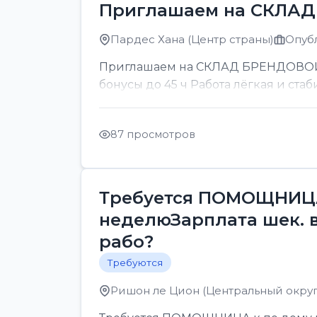
Приглашаем на СКЛА
Пардес Хана (Центр страны)
Опубл
Приглашаем на СКЛАД БРЕНДОВОЙ ОП
бонусы до 45 ч Работа лёгкая и стаб
87 просмотров
Требуется ПОМОЩНИЦА 
неделюЗарплата шек. 
рабо?
Требуются
Ришон ле Цион (Центральный округ