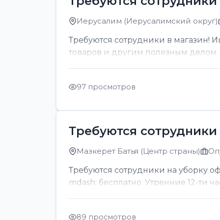
Требуются сотрудники 
Иерусалим (Иерусалимский округ)
Требуются сотрудники в магазин! И
товаров и другим полезным делом. О
97 просмотров
Требуются сотрудники 
Мазкерет Батья (Центр страны)
Оп
Требуются сотрудники на уборку офи
mdash; бесплатно. Утренние 12-ти ч
89 просмотров