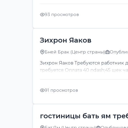
93 просмотров
Зихрон Яаков
Бней Брак (Центр страны)
Опублик
Зихрон Яаков Требуются работник для
требуется Оплата 40 ndash;45 шек ч
91 просмотров
гостиницы бать ям тре
Бат Ям (Центр страны)
Опубликован