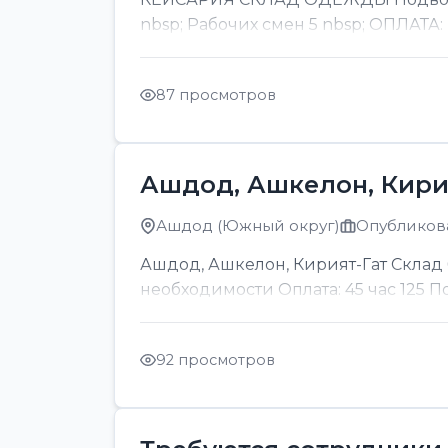
nbsp; Рабочих смен 5 nbsp; ОПЛАТА:
87 просмотров
Ашдод, Ашкелон, Кири
Ашдод (Южный округ)
Опубликова
Ашдод, Ашкелон, Кирият-Гат Склад б
необходимости Оплата: 45 час 125 
92 просмотров