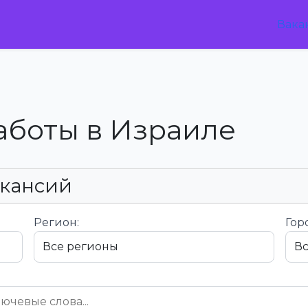
Вака
аботы в Израиле
акансий
Регион:
Гор