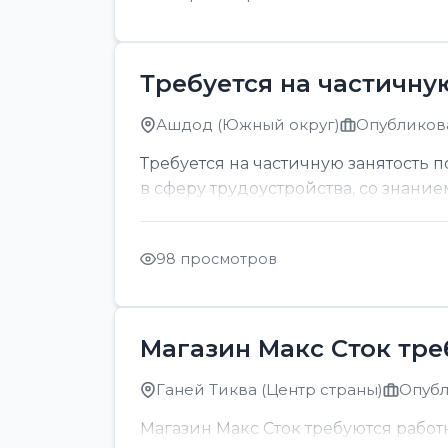
Требуется на частичну
Ашдод (Южный округ)
Опубликова
Требуется на частичную занятость 
в сферу трудоустройства, со знание
98 просмотров
Магазин Макс Сток тр
Ганей Тиква (Центр страны)
Опубл
Магазин Макс Сток требуются рабо