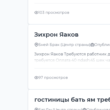
103 просмотров
Зихрон Яаков
Бней Брак (Центр страны)
Опублик
Зихрон Яаков Требуются работник для
требуется Оплата 40 ndash;45 шек ч
97 просмотров
гостиницы бать ям тре
Бат Ям (Центр страны)
Опубликован