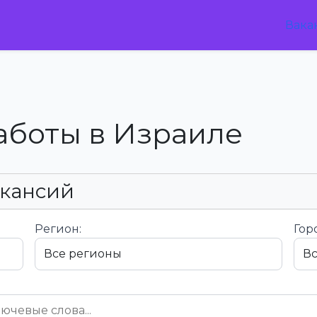
Вака
аботы в Израиле
акансий
Регион:
Гор