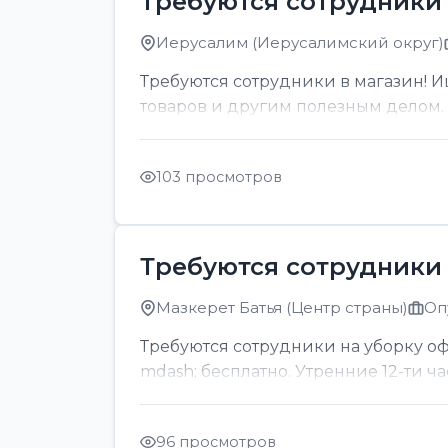
Требуются сотрудники 
Иерусалим (Иерусалимский округ)
Требуются сотрудники в магазин! И
товаров и другим полезным делом. О
103 просмотров
Требуются сотрудники 
Мазкерет Батья (Центр страны)
Оп
Требуются сотрудники на уборку офи
mdash; бесплатно. Утренние 12-ти ч
96 просмотров