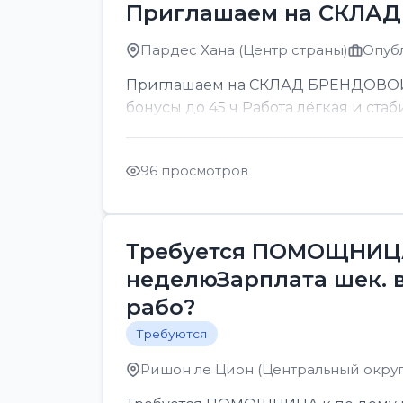
Приглашаем на СКЛА
Пардес Хана (Центр страны)
Опубл
Приглашаем на СКЛАД БРЕНДОВОЙ ОП
бонусы до 45 ч Работа лёгкая и стаб
96 просмотров
Требуется ПОМОЩНИЦА 
неделюЗарплата шек. 
рабо?
Требуются
Ришон ле Цион (Центральный округ