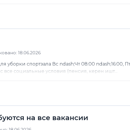
овано: 18.06.2026
 уборки спортзала Вс ndash;Чт 08:00 ndash;16:00, Пт
ас все социальные условия (пенсия, керен ишт...
буются на все вакансии
о: 18.06.2026