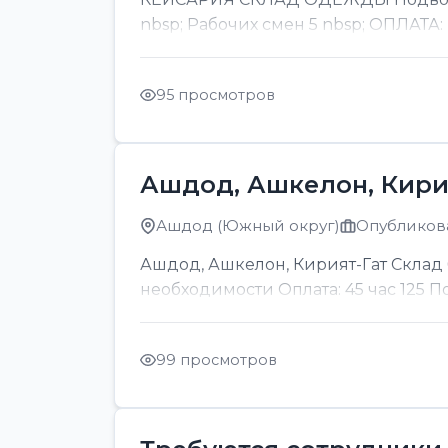
nbsp; Рабочих смен 5 nbsp; ОПЛАТА:
95 просмотров
Ашдод, Ашкелон, Кири
Ашдод (Южный округ)
Опубликова
Ашдод, Ашкелон, Кирият-Гат Склад б
необходимости Оплата: 45 час 125 
99 просмотров