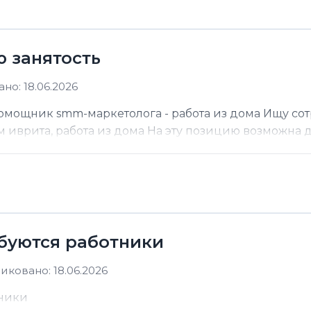
ю занятость
но: 18.06.2026
помощник smm-маркетолога - работа из дома Ищу со
м иврита, работа из дома На эту позицию возможна до
ебуются работники
иковано: 18.06.2026
тники