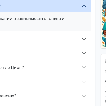
?
вании в зависимости от опыта и
он ле Цион?
?
акансию?