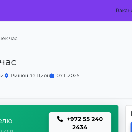
Вакан
шек час
 час
и.
Ришон ле Цион
07.11.2025
+972 55 240
елю
2434
а или