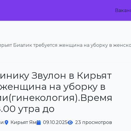
Вакан
ирьят Биалик требуется женщина на уборку в женск
инику Звулон в Кирьят
 женщина на уборку в
и(гинекология).Время
.00 утра до
и.
Кирьят Ям
09.10.2025
23 просмотров