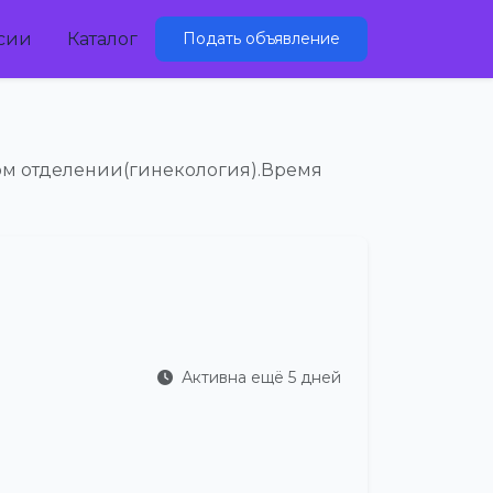
сии
Каталог
Подать объявление
ом отделении(гинекология).Время
Активна ещё 5 дней