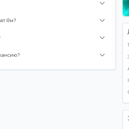
ьят Ям?
?
акансию?