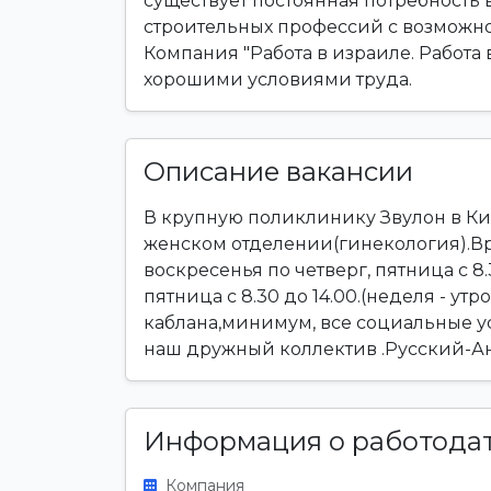
существует постоянная потребность
строительных профессий с возможно
Компания "Работа в израиле. Работа 
хорошими условиями труда.
Описание вакансии
В крупную поликлинику Звулон в Ки
женском отделении(гинекология).Вре
воскресенья по четверг, пятница с 8.3
пятница с 8.30 до 14.00.(неделя - утр
каблана,минимум, все социальные 
наш дружный коллектив .Русский-Аня
Информация о работода
Компания