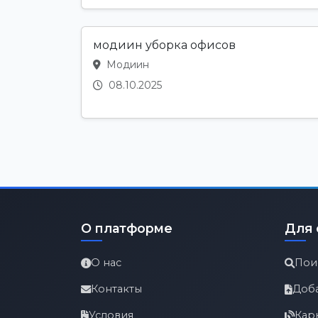
модиин уборка офисов
Модиин
08.10.2025
О платформе
Для 
О нас
Пои
Контакты
Доб
Условия
Кар