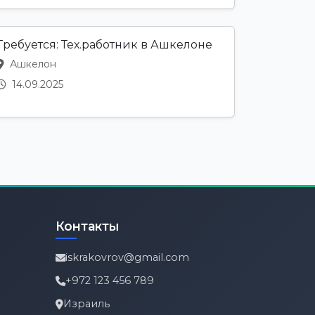
Требуется: Тех.работник в Ашкелоне
Ашкелон
14.09.2025
Контакты
iskrakovrov@gmail.com
+972 123 456 789
Израиль