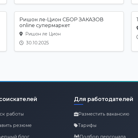
Ришон ле-Цион СБОР ЗАКАЗОВ
online супермаркет
Ришон ле Цион
30.10.2025
соискателей
Для работодателей
ск работы
Разместить вакансию
авить резюме
Тарифы
ьерный блог
Подбор персонала