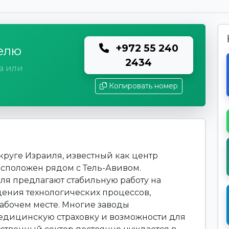
+972 55 240
елю
2434
а или
Копировать номер
круге Израиля, известный как центр
асположен рядом с Тель-Авивом.
 предлагают стабильную работу на
дения технологических процессов,
рабочем месте. Многие заводы
едицинскую страховку и возможности для