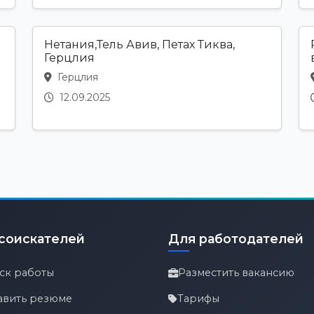
Нетания,Тель Авив, Петах Тиква,
Герцлия
Герцлия
12.09.2025
соискателей
Для работодателей
ск работы
Разместить вакансию
авить резюме
Тарифы