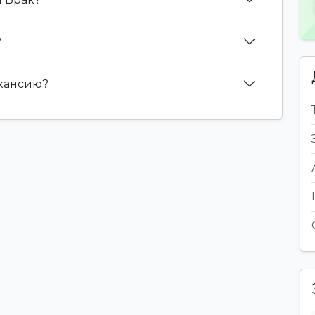
?
акансию?