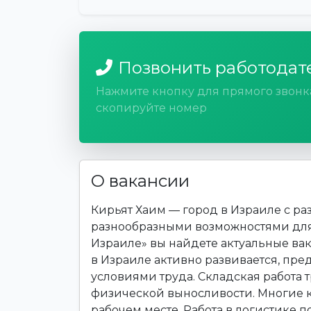
Позвонить работодат
Нажмите кнопку для прямого звонк
скопируйте номер
О вакансии
Кирьят Хаим — город в Израиле с р
разнообразными возможностями для т
Израиле» вы найдете актуальные вак
в Израиле активно развивается, пре
условиями труда. Складская работа 
физической выносливости. Многие 
рабочем месте. Работа в логистике п