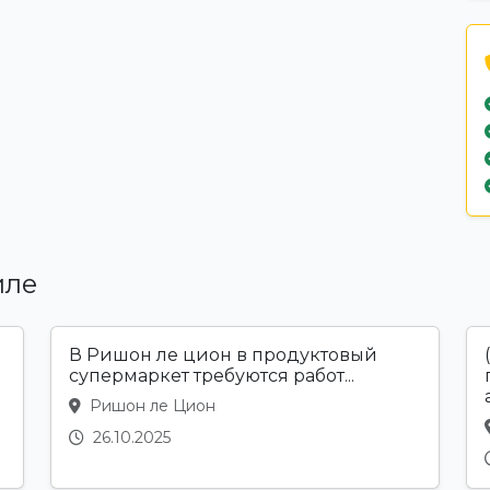
иле
В Ришон ле цион в продуктовый
супермаркет требуются работ...
а
Ришон ле Цион
26.10.2025