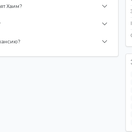
ьят Хаим?
?
акансию?