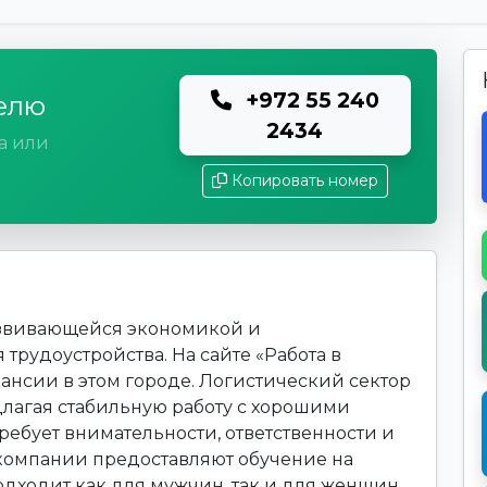
+972 55 240
елю
2434
а или
Копировать номер
азвивающейся экономикой и
рудоустройства. На сайте «Работа в
ансии в этом городе. Логистический сектор
длагая стабильную работу с хорошими
требует внимательности, ответственности и
компании предоставляют обучение на
одходит как для мужчин, так и для женщин,