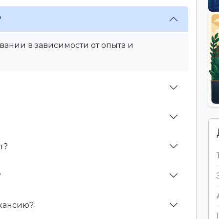
?
вании в зависимости от опыта и
т?
?
акансию?