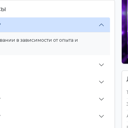
сы
?
вании в зависимости от опыта и
?
?