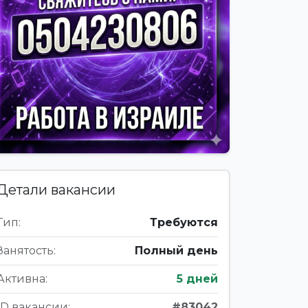
Детали вакансии
Тип:
Требуются
Занятость:
Полный день
Активна:
5 дней
ID вакансии:
#83042