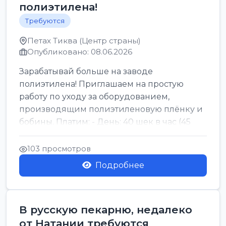
полиэтилена!
Требуются
Петах Тиква (Центр страны)
Опубликовано: 08.06.2026
Зарабатывай больше на заводе
полиэтилена! Приглашаем на простую
работу по уходу за оборудованием,
производящим полиэтиленовую плёнку и
бобины. Платим: - День: 40 шек в час (45
для синих бумаг и виз) -...
103 просмотров
Подробнее
В русскую пекарню, недалеко
от Натании требуются