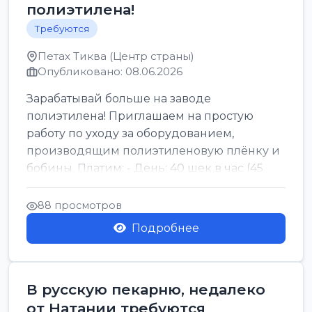
полиэтилена!
Требуются
Петах Тиква (Центр страны)
Опубликовано: 08.06.2026
Зарабатывай больше на заводе
полиэтилена! Приглашаем на простую
работу по уходу за оборудованием,
производящим полиэтиленовую плёнку и
бобины. Платим: - День: 40 шек в час (45
для синих бумаг и виз) -...
88 просмотров
Подробнее
В русскую пекарню, недалеко
от Натании требуются