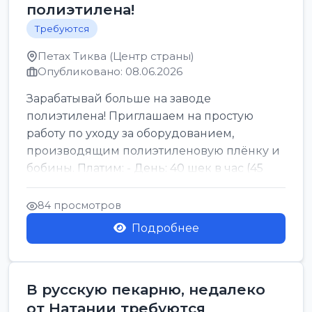
полиэтилена!
Требуются
Петах Тиква (Центр страны)
Опубликовано: 08.06.2026
Зарабатывай больше на заводе
полиэтилена! Приглашаем на простую
работу по уходу за оборудованием,
производящим полиэтиленовую плёнку и
бобины. Платим: - День: 40 шек в час (45
для синих бумаг и виз) -...
84 просмотров
Подробнее
В русскую пекарню, недалеко
от Натании требуются