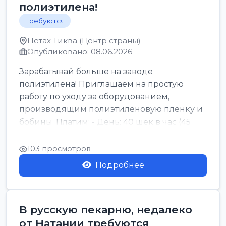
полиэтилена!
Требуются
Петах Тиква (Центр страны)
Опубликовано: 08.06.2026
Зарабатывай больше на заводе
полиэтилена! Приглашаем на простую
работу по уходу за оборудованием,
производящим полиэтиленовую плёнку и
бобины. Платим: - День: 40 шек в час (45
для синих бумаг и виз) -...
103 просмотров
Подробнее
В русскую пекарню, недалеко
от Натании требуются