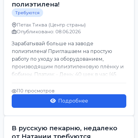
полиэтилена!
Требуются
Петах Тиква (Центр страны)
Опубликовано: 08.06.2026
Зарабатывай больше на заводе
полиэтилена! Приглашаем на простую
работу по уходу за оборудованием,
производящим полиэтиленовую плёнку и
бобины. Платим: - День: 40 шек в час (45
для синих бумаг и виз) -...
110 просмотров
Подробнее
В русскую пекарню, недалеко
от Натании требуются