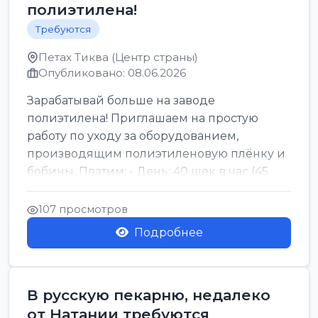
полиэтилена!
Требуются
Петах Тиква (Центр страны)
Опубликовано: 08.06.2026
Зарабатывай больше на заводе
полиэтилена! Приглашаем на простую
работу по уходу за оборудованием,
производящим полиэтиленовую плёнку и
бобины. Платим: - День: 40 шек в час (45
для синих бумаг и виз) -...
107 просмотров
Подробнее
В русскую пекарню, недалеко
от Натании требуются